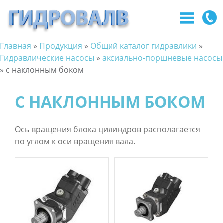
Главная
»
Продукция
»
Общий каталог гидравлики
»
Перейти
Вы
Гидравлические насосы
»
аксиально-поршневые насосы
к
»
c наклонным боком
здесь
основному
содержанию
C НАКЛОННЫМ БОКОМ
Ось вращения блока цилиндров располагается
по углом к оси вращения вала.