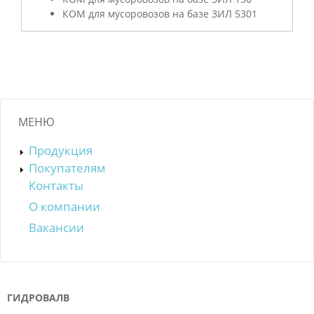
ц
л
КОМ для мусоровозов на базе ЗИЛ 5301
а
и
д
я
к
а
о
)
т
МЕНЮ
о
Продукция
в
Покупателям
а
Контакты
р
О компании
Вакансии
е
ГИДРОВАЛВ