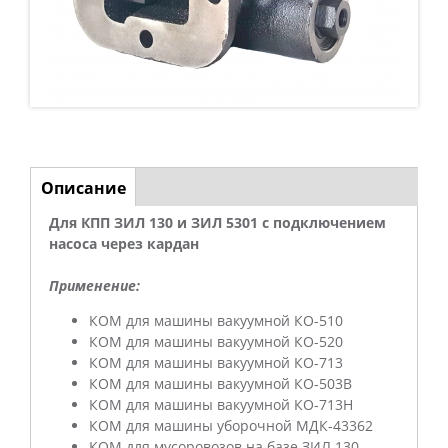
Описание
(
И
а
Для КПП ЗИЛ 130 и ЗИЛ 5301 с подключением
н
к
насоса через кардан
т
ф
и
Применение:
о
в
КОМ для машины вакуумной КО-510
н
КОМ для машины вакуумной КО-520
р
а
КОМ для машины вакуумной КО-713
м
я
КОМ для машины вакуумной КО-503В
в
КОМ для машины вакуумной КО-713Н
а
КОМ для машины уборочной МДК-43362
к
КОМ для мусоровозов на базе ЗИЛ 130